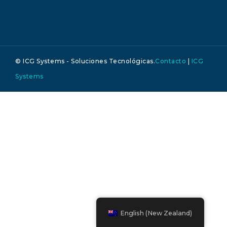
© ICG Systems - Soluciones Tecnológicas.
Contacto
|
ICG
Systems
English (New Zealand)