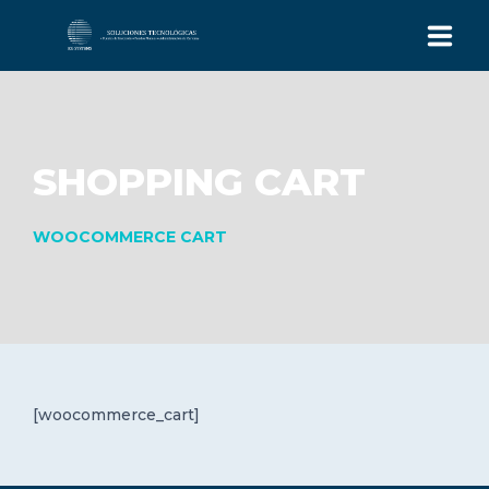
INICIO
EQUIPO
SHOPPING CART
SISTEMA ICGS
WOOCOMMERCE CART
CONTACTO
+562 32237783
FONO:
Av. Alonso de Córdova 5870, Oficina 419
Las Condes, Santiago, Chile.
[woocommerce_cart]